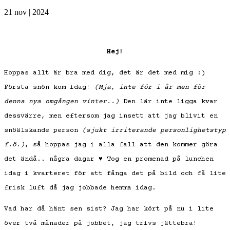
21 nov | 2024
Hej!
Hoppas allt är bra med dig, det är det med mig :)
Första snön kom idag!
(Mja, inte för i år men för
denna nya omgången vinter..)
Den lär inte ligga kvar
dessvärre, men eftersom jag insett att jag blivit en
snöälskande person
(sjukt irriterande personlighetstyp
f.ö.)
, så hoppas jag i alla fall att den kommer göra
det ändå.. några dagar ♥ Tog en promenad på lunchen
idag i kvarteret för att fånga det på bild och få lite
frisk luft då jag jobbade hemma idag.
Vad har då hänt sen sist? Jag har kört på nu i lite
över två månader på jobbet, jag trivs jättebra!