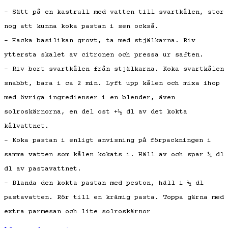
– Sätt på en kastrull med vatten till svartkålen, stor
nog att kunna koka pastan i sen också.
– Hacka basilikan grovt, ta med stjälkarna. Riv
yttersta skalet av citronen och pressa ur saften.
– Riv bort svartkålen från stjälkarna. Koka svartkålen
snabbt, bara i ca 2 min. Lyft upp kålen och mixa ihop
med övriga ingredienser i en blender, även
solroskärnorna, en del ost +½ dl av det kokta
kålvattnet.
– Koka pastan i enligt anvisning pả förpackningen i
samma vatten som kålen kokats i. Häll av och spar ½ dl
dl av pastavattnet.
– Blanda den kokta pastan med peston, häll i ½ dl
pastavatten. Rör till en krämig pasta. Toppa gärna med
extra parmesan och lite solroskärnor