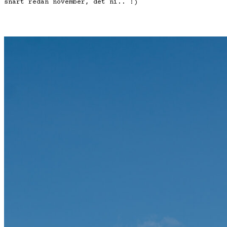
snart redan november, det ni.. :)