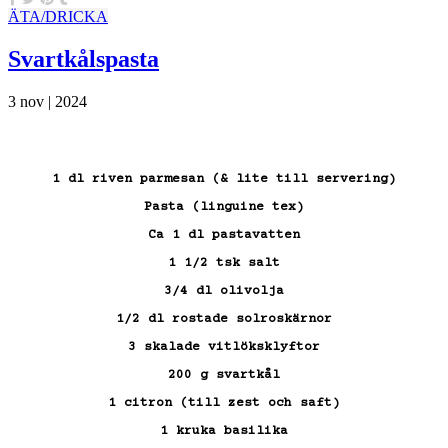
ÄTA/DRICKA
Svartkålspasta
3 nov | 2024
1 dl riven parmesan (& lite till servering)
Pasta (linguine tex)
Ca 1 dl pastavatten
1 1/2 tsk salt
3/4 dl olivolja
1/2 dl rostade solroskärnor
3 skalade vitlöksklyftor
200 g svartkål
1 citron (till zest och saft)
1 kruka basilika