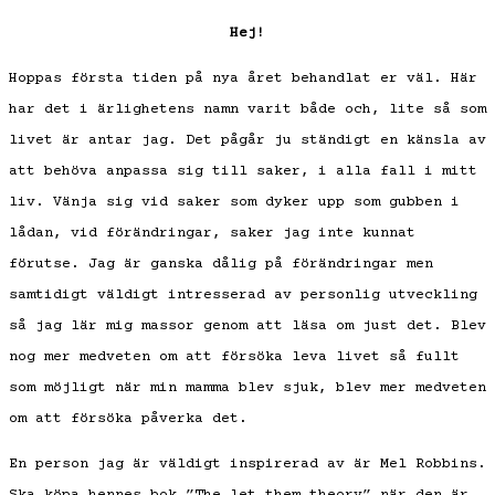
Hej!
Hoppas första tiden på nya året behandlat er väl. Här
har det i ärlighetens namn varit både och, lite så som
livet är antar jag. Det pågår ju ständigt en känsla av
att behöva anpassa sig till saker, i alla fall i mitt
liv. Vänja sig vid saker som dyker upp som gubben i
lådan, vid förändringar, saker jag inte kunnat
förutse. Jag är ganska dålig på förändringar men
samtidigt väldigt intresserad av personlig utveckling
så jag lär mig massor genom att läsa om just det. Blev
nog mer medveten om att försöka leva livet så fullt
som möjligt när min mamma blev sjuk, blev mer medveten
om att försöka påverka det.
En person jag är väldigt inspirerad av är Mel Robbins.
Ska köpa hennes bok ”The let them theory” när den är