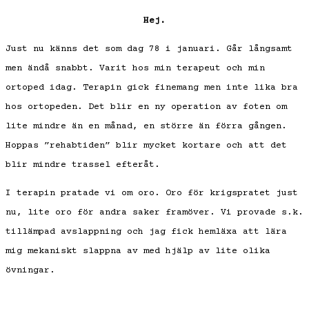
Hej.
Just nu känns det som dag 78 i januari. Går långsamt
men ändå snabbt. Varit hos min terapeut och min
ortoped idag. Terapin gick finemang men inte lika bra
hos ortopeden. Det blir en ny operation av foten om
lite mindre än en månad, en större än förra gången.
Hoppas ”rehabtiden” blir mycket kortare och att det
blir mindre trassel efteråt.
I terapin pratade vi om oro. Oro för krigspratet just
nu, lite oro för andra saker framöver. Vi provade s.k.
tillämpad avslappning och jag fick hemläxa att lära
mig mekaniskt slappna av med hjälp av lite olika
övningar.