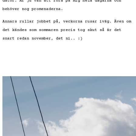
dator. Är ju van att röra på mig hela dagarna och
behöver nog promenaderna.
Annars rullar jobbet på, veckorna rusar iväg. Även om
det kändes som sommaren precis tog skut så är det
snart redan november, det ni.. :)