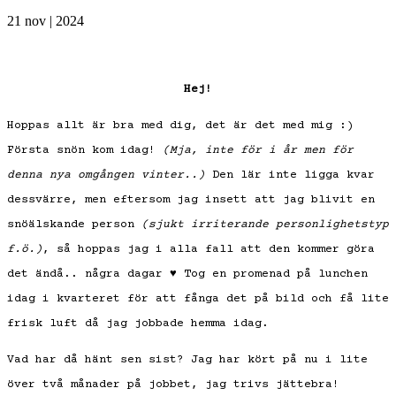
21 nov | 2024
Hej!
Hoppas allt är bra med dig, det är det med mig :)
Första snön kom idag!
(Mja, inte för i år men för
denna nya omgången vinter..)
Den lär inte ligga kvar
dessvärre, men eftersom jag insett att jag blivit en
snöälskande person
(sjukt irriterande personlighetstyp
f.ö.)
, så hoppas jag i alla fall att den kommer göra
det ändå.. några dagar ♥ Tog en promenad på lunchen
idag i kvarteret för att fånga det på bild och få lite
frisk luft då jag jobbade hemma idag.
Vad har då hänt sen sist? Jag har kört på nu i lite
över två månader på jobbet, jag trivs jättebra!