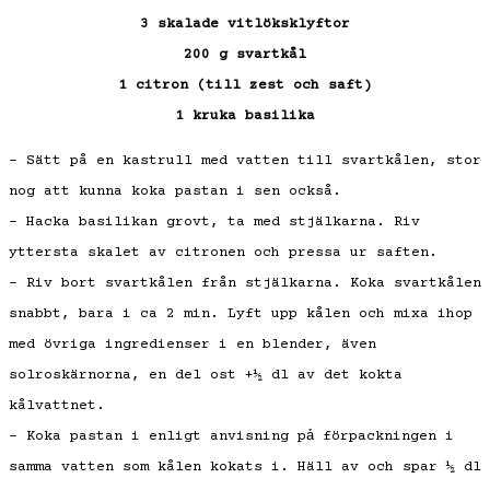
3 skalade vitlöksklyftor
200 g svartkål
1 citron (till zest och saft)
1 kruka basilika
– Sätt på en kastrull med vatten till svartkålen, stor
nog att kunna koka pastan i sen också.
– Hacka basilikan grovt, ta med stjälkarna. Riv
yttersta skalet av citronen och pressa ur saften.
– Riv bort svartkålen från stjälkarna. Koka svartkålen
snabbt, bara i ca 2 min. Lyft upp kålen och mixa ihop
med övriga ingredienser i en blender, även
solroskärnorna, en del ost +½ dl av det kokta
kålvattnet.
– Koka pastan i enligt anvisning pả förpackningen i
samma vatten som kålen kokats i. Häll av och spar ½ dl