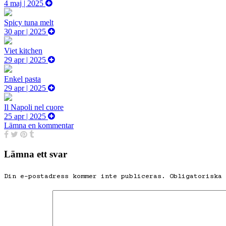
4 maj | 2025
Spicy tuna melt
30 apr | 2025
Viet kitchen
29 apr | 2025
Enkel pasta
29 apr | 2025
Il Napoli nel cuore
25 apr | 2025
Lämna en kommentar
Lämna ett svar
Din e-postadress kommer inte publiceras.
Obligatoriska