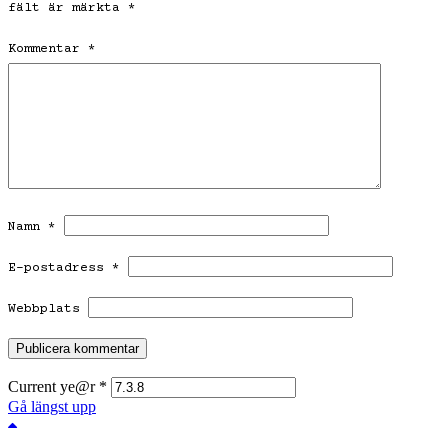
fält är märkta
*
Kommentar
*
Namn
*
E-postadress
*
Webbplats
Current ye@r
*
Gå längst upp