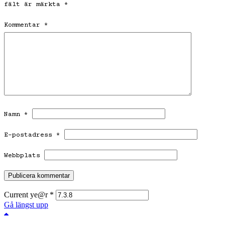
fält är märkta
*
Kommentar
*
Namn
*
E-postadress
*
Webbplats
Current ye@r
*
Gå längst upp