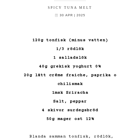
SPICY TUNA MELT
30 APR | 2025
120g tonfisk (minus vatten)
1/3 rödlök
1 salladslök
40g grekisk yoghurt 0%
20g lätt créme fraiche, paprika o
chilismak
1msk Sriracha
Salt, peppar
4 skivor surdegsbröd
50g mager ost 12%
Blanda samman tonfisk, rödlök,