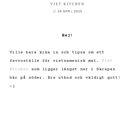
VIET KITCHEN
29 APR | 2025
Hej!
Ville bara kika in och tipsa om ett
favvoställe för vietnamesisk mat.
Viet
Kitchen
som ligger längst ner i Skrapan
här på söder. Bra utbud och väldigt gott!
:)