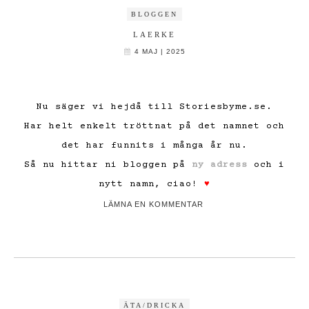
BLOGGEN
LAERKE
4 MAJ | 2025
Nu säger vi hejdå till Storiesbyme.se.
Har helt enkelt tröttnat på det namnet och
det har funnits i många år nu.
Så nu hittar ni bloggen på
ny adress
och i
nytt namn, ciao!
♥
LÄMNA EN KOMMENTAR
ÄTA/DRICKA