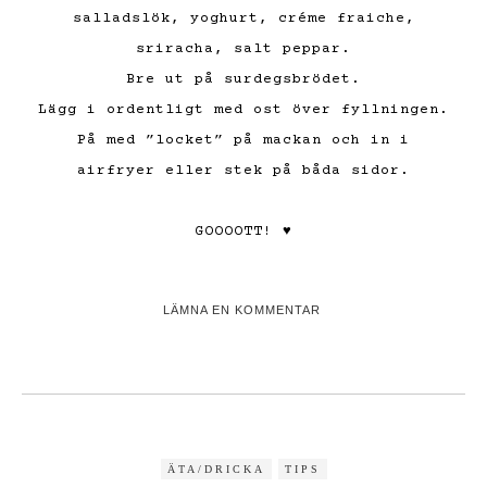
salladslök, yoghurt, créme fraiche,
sriracha, salt peppar.
Bre ut på surdegsbrödet.
Lägg i ordentligt med ost över fyllningen.
På med ”locket” på mackan och in i
airfryer eller stek på båda sidor.
GOOOOTT! ♥
LÄMNA EN KOMMENTAR
ÄTA/DRICKA
TIPS