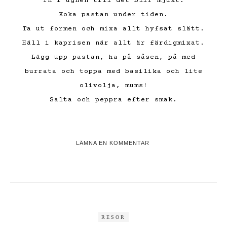
In i ugnen till det blir mjukt.
Koka pastan under tiden.
Ta ut formen och mixa allt hyfsat slätt.
Häll i kaprisen när allt är färdigmixat.
Lägg upp pastan, ha på såsen, på med
burrata och toppa med basilika och lite
olivolja, mums!
Salta och peppra efter smak.
LÄMNA EN KOMMENTAR
RESOR