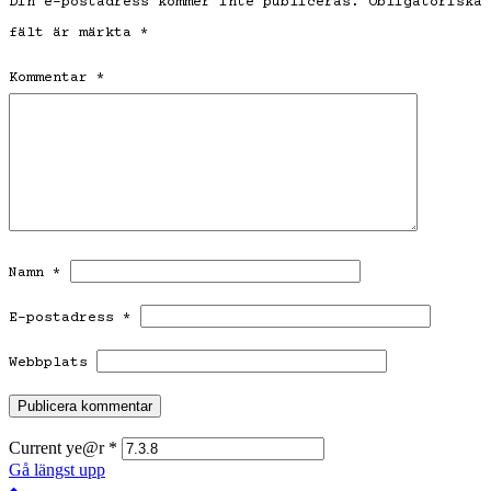
Din e-postadress kommer inte publiceras.
Obligatoriska
fält är märkta
*
Kommentar
*
Namn
*
E-postadress
*
Webbplats
Current ye@r
*
Gå längst upp